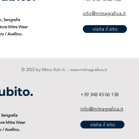
info@mitragrafica.it
, Serigrafia
tore Mitra Wear
visita il sito
o / Avellino.
© 2022 by Mitra Adv It. -
www.mitragrafica.it
ubito.
+39 348 43 06 138
info@mitragrafica.it
Serigrafia
ore Mitra Wear
visita il sito
 / Avellino.