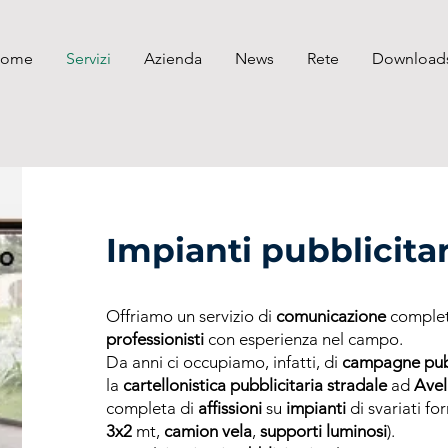
ome
Servizi
Azienda
News
Rete
Download
Impianti pubblicitar
Offriamo un servizio di
comunicazione
complet
professionisti
con esperienza nel campo.
Da anni ci occupiamo, infatti, di
campagne pubb
la
cartellonistica
pubblicitaria
stradale
ad
Avel
completa di
affissioni
su
impianti
di svariati for
3x2
mt,
camion vela
,
supporti luminosi
).