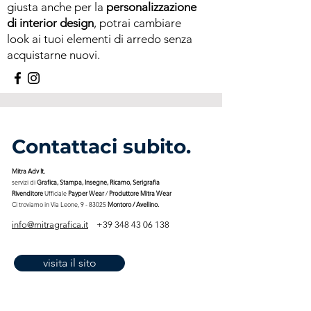
giusta anche per la
personalizzazione
di interior design
, potrai cambiare
look ai tuoi elementi di arredo senza
acquistarne nuovi.
Contattaci subito.
Mitra Adv It.
servizi di
Grafica, Stampa, Insegne, Ricamo, Serigrafia
Rivenditore
Ufficiale
Payper Wear
/
Produttore Mitra Wear
Ci troviamo in Via Leone, 9 - 83025
Montoro / Avellino.
info@mitragrafica.it
+39 348 43 06 138
visita il sito