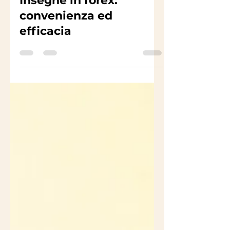
info192989
1 mar 2023
Tempo di lettura: 1 min
Insegne in forex:
convenienza ed
efficacia